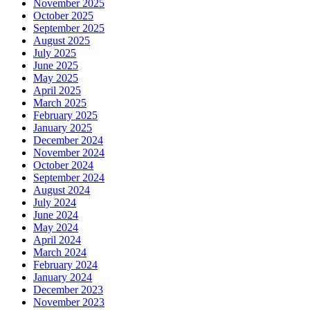
November 2025
October 2025
September 2025
August 2025
July 2025
June 2025
May 2025
April 2025
March 2025
February 2025
January 2025
December 2024
November 2024
October 2024
September 2024
August 2024
July 2024
June 2024
May 2024
April 2024
March 2024
February 2024
January 2024
December 2023
November 2023