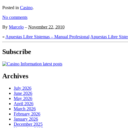
Posted in
Casino
.
No comments
By
Marcelo
–
November 22, 2010
«
Apuestas Libre Sistemas – Manual Profesional
Apuestas Libre Sist
Subscribe
Archives
July 2026
June 2026
May 2026
April 2026
March 2026
February 2026
January 2026
December 2025