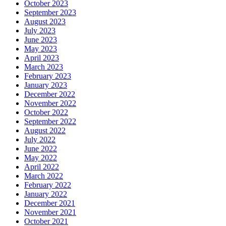
October 2023
September 2023
August 2023
July 2023
June 2023
May 2023
April 2023
March 2023
February 2023
January 2023
December 2022
November 2022
October 2022
September 2022
August 2022
July 2022
June 2022
May 2022
April 2022
March 2022
February 2022
January 2022
December 2021
November 2021
October 2021