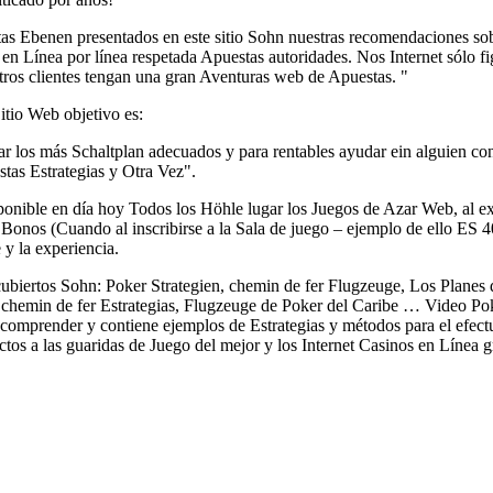
s Ebenen presentados en este sitio Sohn nuestras recomendaciones sob
n Línea por línea respetada Apuestas autoridades. Nos Internet sólo f
os clientes tengan una gran Aventuras web de Apuestas. "
itio Web objetivo es:
 los más Schaltplan adecuados y para rentables ayudar ein alguien con 
tas Estrategias y Otra Vez".
onible en día hoy Todos los Höhle lugar los Juegos de Azar Web, al ex
Bonos (Cuando al inscribirse a la Sala de juego – ejemplo de ello ES 4
y la experiencia.
biertos Sohn: Poker Strategien, chemin de fer Flugzeuge, Los Planes d
a chemin de fer Estrategias, Flugzeuge de Poker del Caribe … Video 
de comprender y contiene ejemplos de Estrategias y métodos para el efec
ctos a las guaridas de Juego del mejor y los Internet Casinos en Línea gr