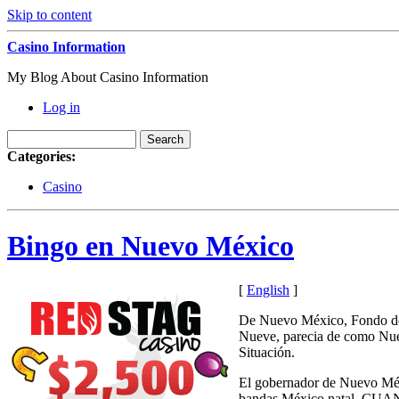
Skip to content
Casino Information
My Blog About Casino Information
Log in
Categories:
Casino
Bingo en Nuevo México
[
English
]
De Nuevo México, Fondo d
Nueve, parecia de como Nuev
Situación.
El gobernador de Nuevo Méx
bandas México natal. CUAN