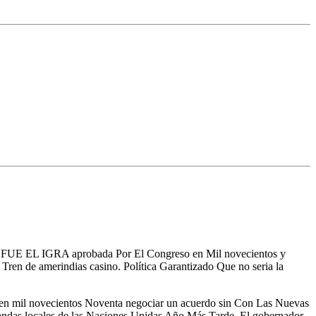
FUE EL IGRA aprobada Por El Congreso en Mil novecientos y
ren de amerindias casino. Política Garantizado Que no seria la
en mil novecientos Noventa negociar un acuerdo sin Con Las Nuevas
as locales de las Naciones Unidas Año Más Tarde, El gobernador