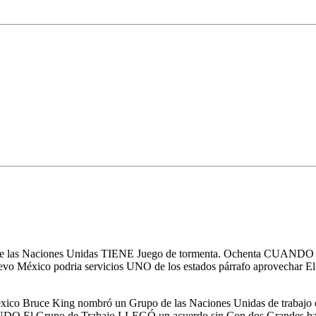
e las Naciones Unidas TIENE Juego de tormenta. Ochenta CUANDO 
o México podria servicios UNO de los estados párrafo aprovechar El T
ico Bruce King nombró un Grupo de las Naciones Unidas de trabajo 
DO El Grupo de Trabajo LLEGÓ un acuerdo sin Con dos Grandes band