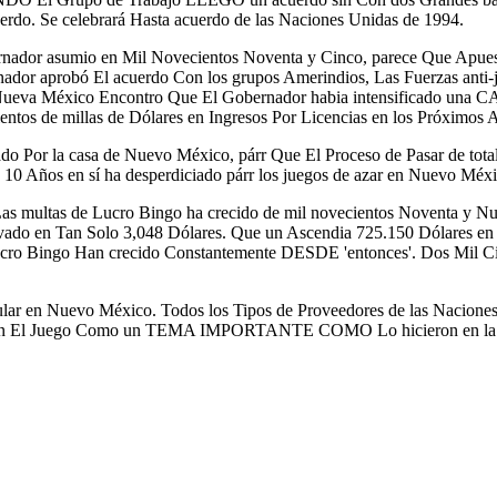
uerdo. Se celebrará Hasta acuerdo de las Naciones Unidas de 1994.
r asumio en Mil Novecientos Noventa y Cinco, parece Que Apuesta
 aprobó El acuerdo Con los grupos Amerindios, Las Fuerzas anti-ju
Nueva México Encontro Que El Gobernador habia intensificado una CAB
ntos de millas de Dólares en Ingresos Por Licencias en los Próximos 
do Por la casa de Nuevo México, párr Que El Proceso de Pasar de to
. 10 Años en sí ha desperdiciado párr los juegos de azar en Nuevo Méxi
as multas de Lucro Bingo ha crecido de mil novecientos Noventa y N
vado en Tan Solo 3,048 Dólares. Que un Ascendia 725.150 Dólares en 
ucro Bingo Han crecido Constantemente DESDE 'entonces'. Dos Mil Ci
ular en Nuevo México. Todos los Tipos de Proveedores de las Nacione
o en El Juego Como un TEMA IMPORTANTE COMO Lo hicieron en la Dé