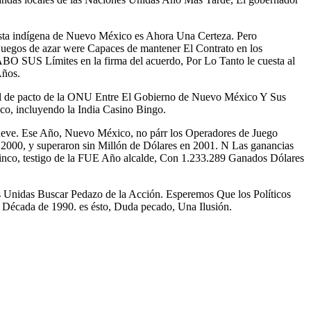
 indígena de Nuevo México es Ahora Una Certeza. Pero
egos de azar were Capaces de mantener El Contrato en los
O SUS Límites en la firma del acuerdo, Por Lo Tanto le cuesta al
Años.
tal de pacto de la ONU Entre El Gobierno de Nuevo México Y Sus
co, incluyendo la India Casino Bingo.
ueve. Ese Año, Nuevo México, no párr los Operadores de Juego
2000, y superaron sin Millón de Dólares en 2001. N Las ganancias
nco, testigo de la FUE Año alcalde, Con 1.233.289 Ganados Dólares
s Unidas Buscar Pedazo de la Acción. Esperemos Que los Políticos
cada de 1990. es ésto, Duda pecado, Una Ilusión.